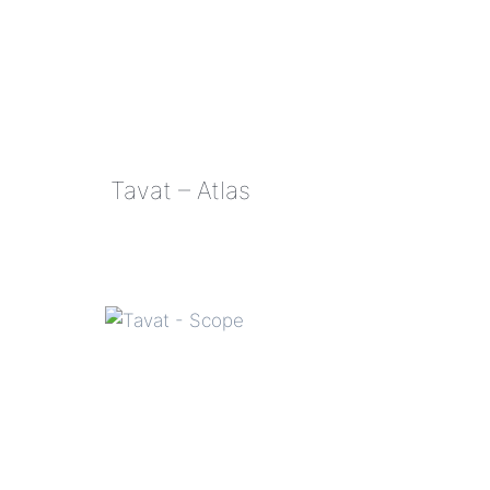
Tavat – Atlas
TAVAT
–
ATLAS