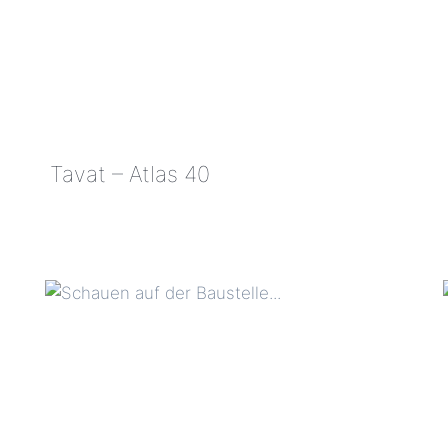
Tavat – Atlas 40
TAVAT
–
ATLAS
40