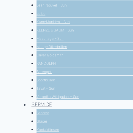
Jean Nouvel – Sun
Julbo
KameManNen – Sun
KLENZE & BAUM – Sun
Masunaga – Sun
Mirage Bikerbrillen
Oliver Goldsmith
RANDOLPH
Serengeti
Sportbrillen
Tavat – Sun
Veronika Wildgruber – Sun
SERVICE
Sehtest
Gläser
Kontaktlinsen