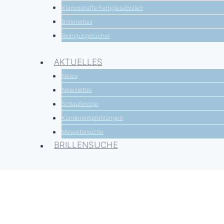
Klammeraffe Fertiglesebrillen
Brillenetuis
Reinigungstücher
AKTUELLES
News
Newsletter
Schaufenster
Kundenempfehlungen
Messebesuche
BRILLENSUCHE