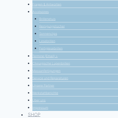
Fragen & Antworten
Accésoires
Brillenetuis
Reinigungstücher
Sonnenclips
Lesebrillen
Fertiglesebrillen
Termine (Email) >
Chirurgische Lupenbrillen
Massanfertigungen
Service und Reparaturen
Unsere Partner
Werkstattberichte
Über uns
Impressum
SHOP