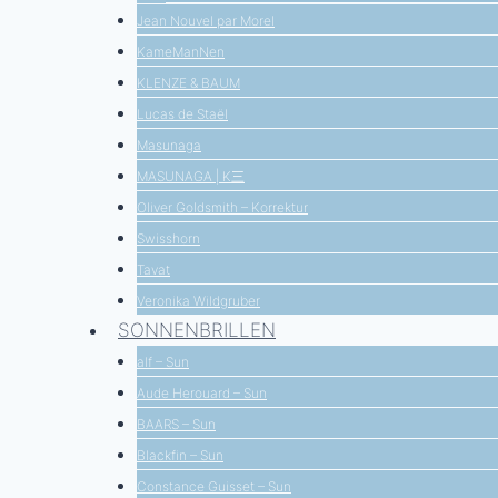
Jean Nouvel par Morel
KameManNen
KLENZE & BAUM
Lucas de Staël
Masunaga
MASUNAGA | K三
Oliver Goldsmith – Korrektur
Swisshorn
Tavat
Veronika Wildgruber
SONNENBRILLEN
alf – Sun
Aude Herouard – Sun
BAARS – Sun
Blackfin – Sun
Constance Guisset – Sun