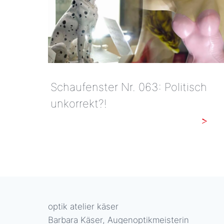
Schaufenster Nr. 063: Politisch
unkorrekt?!
SCHAUFENSTER
NR.
063:
POLITISCH
UNKORREKT?!
optik atelier käser
Barbara Käser, Augenoptikmeisterin