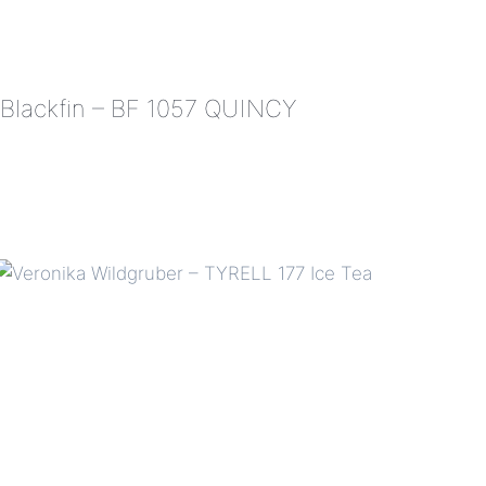
Blackfin – BF 1057 QUINCY
BLACKFIN
–
BF
1057
QUINCY