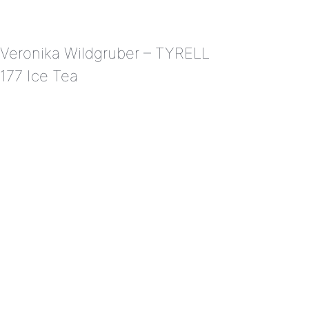
Veronika Wildgruber – TYRELL
177 Ice Tea
VERONIKA
WILDGRUBER
–
TYRELL
177
ICE
TEA