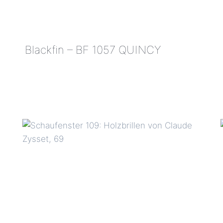
Blackfin – BF 1057 QUINCY
BLACKFIN
–
BF
1057
QUINCY