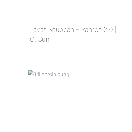
Tavat Soupcan – Pantos 2.0 |
C, Sun
TAVAT
SOUPCAN
–
PANTOS
2.0
|
C,
SUN