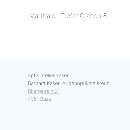
Marthaler: Tiefer Graben 8
MARTHALER:
TIEFER
GRABEN
8
optik atelier käser
Barbara Käser, Augenoptikmeisterin
Blumenrain 21
4051 Basel