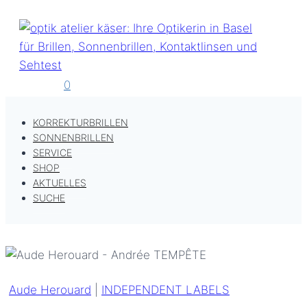
Zum
Inhalt
springen
0
KORREKTURBRILLEN
SONNENBRILLEN
SERVICE
SHOP
AKTUELLES
SUCHE
Aude Herouard
|
INDEPENDENT LABELS