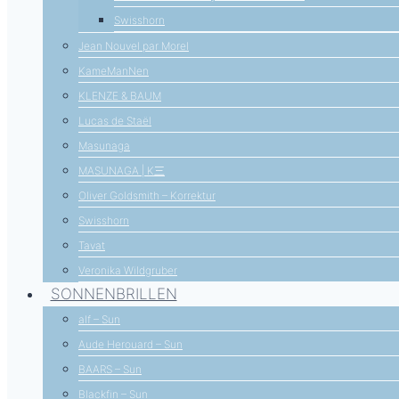
Swisshorn
Jean Nouvel par Morel
KameManNen
KLENZE & BAUM
Lucas de Staël
Masunaga
MASUNAGA | K三
Oliver Goldsmith – Korrektur
Swisshorn
Tavat
Veronika Wildgruber
SONNENBRILLEN
alf – Sun
Aude Herouard – Sun
BAARS – Sun
Blackfin – Sun