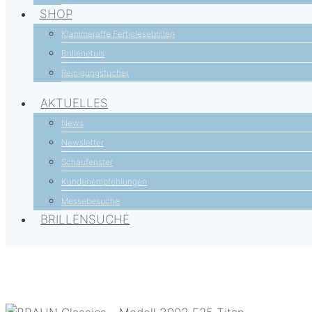
SHOP
Klammeraffe Fertiglesebrillen
Brillenetuis
Reinigungstücher
AKTUELLES
News
Newsletter
Schaufenster
Kundenempfehlungen
Messebesuche
BRILLENSUCHE