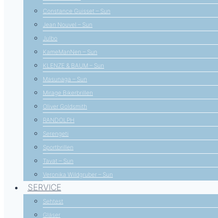
Constance Guisset – Sun
Jean Nouvel – Sun
Julbo
KameManNen – Sun
KLENZE & BAUM – Sun
Masunaga – Sun
Mirage Bikerbrillen
Oliver Goldsmith
RANDOLPH
Serengeti
Sportbrillen
Tavat – Sun
Veronika Wildgruber – Sun
SERVICE
Sehtest
Gläser