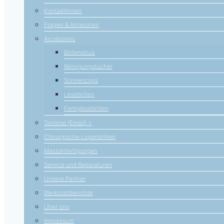
Kontaktlinsen
Fragen & Antworten
Accésoires
Brillenetuis
Reinigungstücher
Sonnenclips
Lesebrillen
Fertiglesebrillen
Termine (Email) >
Chirurgische Lupenbrillen
Massanfertigungen
Service und Reparaturen
Unsere Partner
Werkstattberichte
Über uns
Impressum