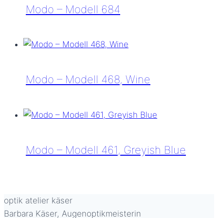
4518
Modo – Modell 684
CRYGD
Modo
–
Modell
684
Modo – Modell 468, Wine
Modo
–
Modell
468,
Modo – Modell 461, Greyish Blue
Wine
Modo
–
Modell
optik atelier käser
461,
Barbara Käser, Augenoptikmeisterin