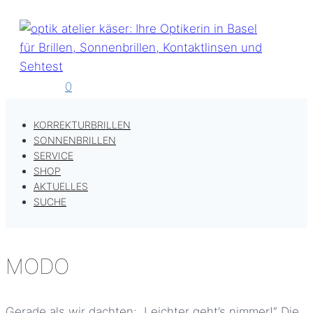
Zum
Inhalt
springen
0
KORREKTURBRILLEN
SONNENBRILLEN
SERVICE
SHOP
AKTUELLES
SUCHE
MODO
Gerade als wir dachten: „Leichter geht’s nimmer!“ Die