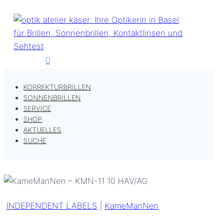
Zum
Inhalt
springen
0
KORREKTURBRILLEN
SONNENBRILLEN
SERVICE
SHOP
AKTUELLES
SUCHE
INDEPENDENT LABELS
|
KameManNen