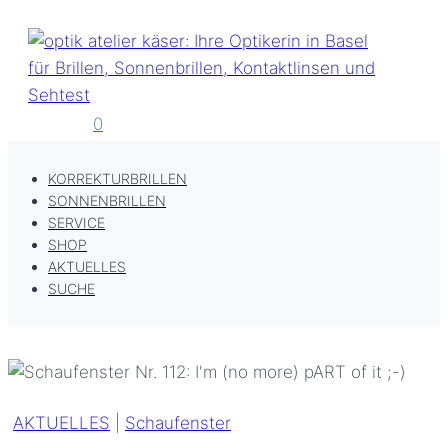
Zum
Inhalt
springen
0
KORREKTURBRILLEN
SONNENBRILLEN
SERVICE
SHOP
AKTUELLES
SUCHE
AKTUELLES
|
Schaufenster