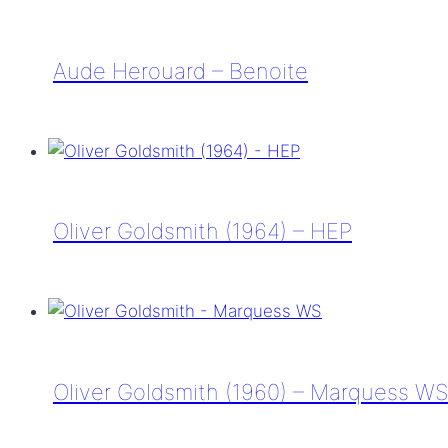
–
Éléonore
Aude Herouard – Benoite
Aude
Herouard
–
Benoite
Oliver Goldsmith (1964) – HEP
Oliver
Goldsmith
(1964)
–
HEP
Oliver Goldsmith (1960) – Marquess WS
Oliver