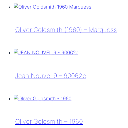
Goldsmith
(1960)
–
Marquess
Oliver Goldsmith (1960) – Marquess
WS
Oliver
Goldsmith
(1960)
–
Marquess
Jean Nouvel 9 – 90062c
Jean
Nouvel
9
–
90062c
Oliver Goldsmith – 1960