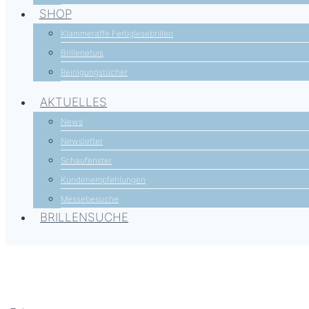
SHOP
Klammeraffe Fertiglesebrillen
Brillenetuis
Reinigungstücher
AKTUELLES
News
Newsletter
Schaufenster
Kundenempfehlungen
Messebesuche
BRILLENSUCHE