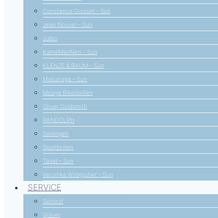
Constance Guisset – Sun
Jean Nouvel – Sun
Julbo
KameManNen – Sun
KLENZE & BAUM – Sun
Masunaga – Sun
Mirage Bikerbrillen
Oliver Goldsmith
RANDOLPH
Serengeti
Sportbrillen
Tavat – Sun
Veronika Wildgruber – Sun
SERVICE
Sehtest
Gläser