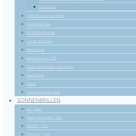
Swisshorn
Jean Nouvel par Morel
KameManNen
KLENZE & BAUM
Lucas de Staël
Masunaga
MASUNAGA | K三
Oliver Goldsmith – Korrektur
Swisshorn
Tavat
Veronika Wildgruber
SONNENBRILLEN
alf – Sun
Aude Herouard – Sun
BAARS – Sun
Blackfin – Sun