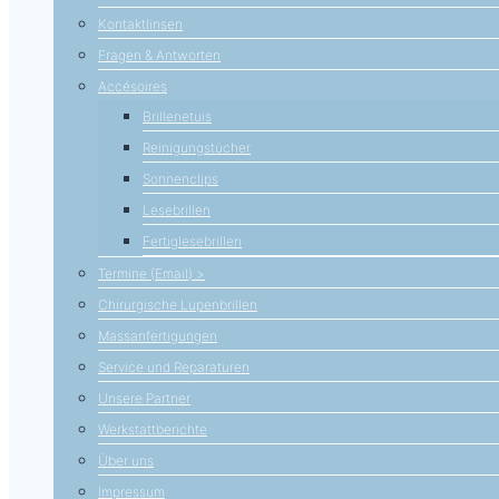
Kontaktlinsen
Fragen & Antworten
Accésoires
Brillenetuis
Reinigungstücher
Sonnenclips
Lesebrillen
Fertiglesebrillen
Termine (Email) >
Chirurgische Lupenbrillen
Massanfertigungen
Service und Reparaturen
Unsere Partner
Werkstattberichte
Über uns
Impressum