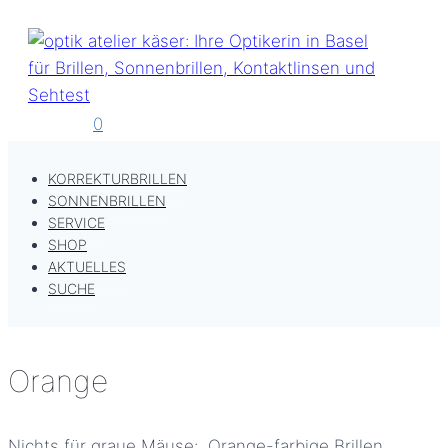
Zum
Inhalt
springen
0
KORREKTURBRILLEN
SONNENBRILLEN
SERVICE
SHOP
AKTUELLES
SUCHE
Orange
Nichts für graue Mäuse: Orange-farbige Brillen