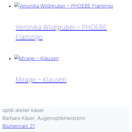
Nouvel
2
–
Veronika Wildgruber – PHOEBE
90011C
Flamingo
Veronika
Wildgruber
–
PHOEBE
Mirage – Klausen
Flamingo
Mirage
–
Klausen
optik atelier käser
Barbara Käser, Augenoptikmeisterin
Blumenrain 21