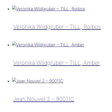
Blackfin
–
BF
1009
Veronika Wildgruber – TILL, Roibos
Waterville
Veronika
Wildgruber
–
TILL,
Veronika Wildgruber – TILL, Amber
Roibos
Veronika
Wildgruber
–
TILL,
Jean Nouvel 2 – 90011C
Amber
Jean