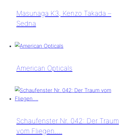
Aviator
Masunaga K3, Kenzo Takada –
Sedna
Masunaga
K3,
Kenzo
Takada
American Opticals
–
Sedna
American
Opticals
Schaufenster Nr. 042: Der Traum
vom Fliegen….