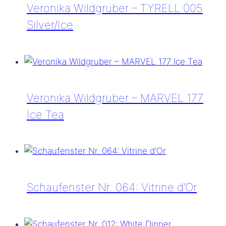
(Acier
Veronika Wildgruber – TYRELL 005
&
Silver/Ice
Blanc)
Veronika
Wildgruber
–
TYRELL
Veronika Wildgruber – MARVEL 177
005
Ice Tea
Silver/Ice
Veronika
Wildgruber
–
MARVEL
Schaufenster Nr. 064: Vitrine d’Or
177
Ice
Schaufenster
Tea
Nr.