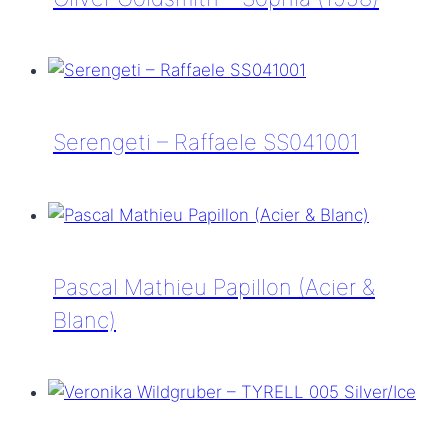
Oliver
Goldsmith
–
Sophia
Serengeti – Raffaele SS041001
(1958)
Serengeti
–
Raffaele
SS041001
Pascal Mathieu Papillon (Acier &
Blanc)
Pascal
Mathieu
Papillon