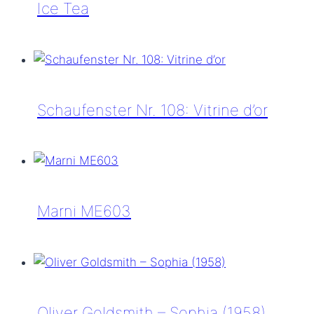
Ice Tea
Veronika
Wildgruber
–
TYRELL
Schaufenster Nr. 108: Vitrine d’or
177
Ice
Schaufenster
Tea
Nr.
108:
Vitrine
Marni ME603
d’or
Marni
ME603
Oliver Goldsmith – Sophia (1958)