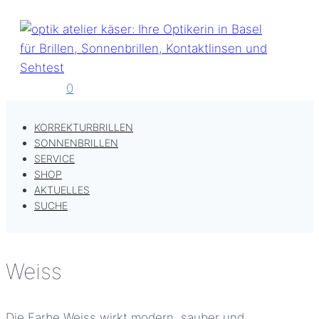
Zum
Inhalt
springen
0
KORREKTURBRILLEN
SONNENBRILLEN
SERVICE
SHOP
AKTUELLES
SUCHE
Weiss
Die Farbe Weiss wirkt modern, sauber und