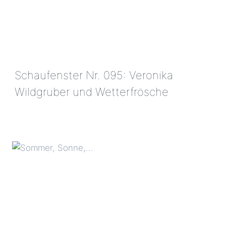
Schaufenster Nr. 095: Veronika
Wildgruber und Wetterfrösche
SCHAUFENSTER
NR.
095:
VERONIKA
WILDGRUBER
UND
WETTERFRÖSCHE