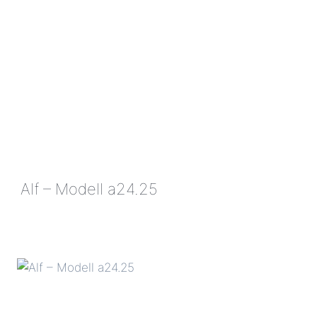
Alf – Modell a24.25
ALF
–
MODELL
A24.25