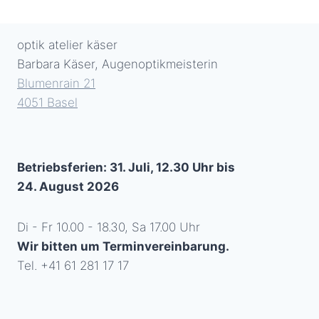
–
RYE
BF
optik atelier käser
1006
Barbara Käser, Augenoptikmeisterin
Blumenrain 21
4051 Basel
Betriebsferien: 31. Juli, 12.30 Uhr bis
24. August 2026
Di - Fr 10.00 - 18.30, Sa 17.00 Uhr
Wir bitten um Terminvereinbarung.
Tel. +41 61 281 17 17