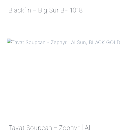
Blackfin – Big Sur BF 1018
BLACKFIN
–
BIG
SUR
BF
1018
Tavat Soupcan – Zephyr | Al