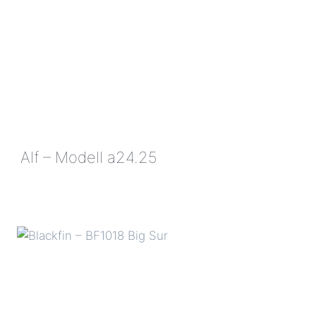
Alf – Modell a24.25
ALF
–
MODELL
A24.25