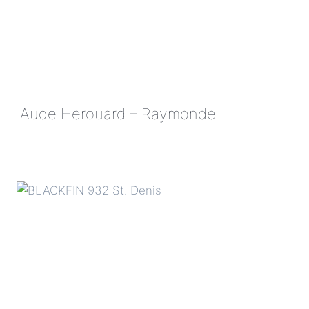
Aude Herouard – Raymonde
AUDE
HEROUARD
–
RAYMONDE