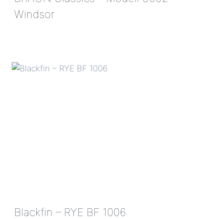
Windsor
BRAUN
CLASSICS
–
MODELL
3002
WINDSOR
Blackfin – RYE BF 1006