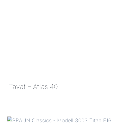
Tavat – Atlas 40
TAVAT
–
ATLAS
40