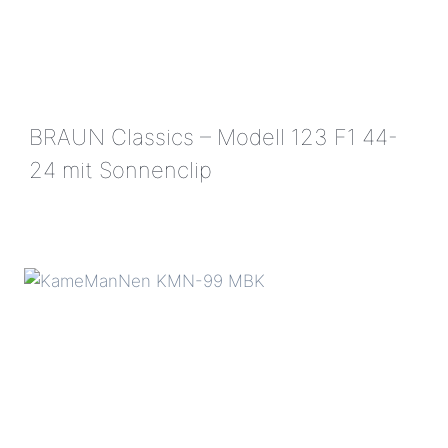
BRAUN Classics – Modell 123 F1 44-
24 mit Sonnenclip
BRAUN
CLASSICS
–
MODELL
123
F1
44-
24
MIT
SONNENCLIP