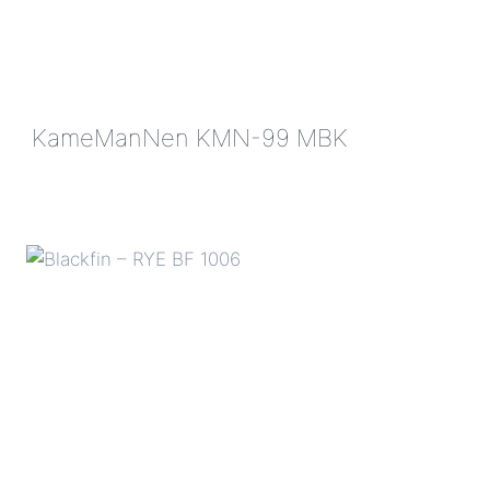
KameManNen KMN-99 MBK
KAMEMANNEN
KMN-
99
MBK