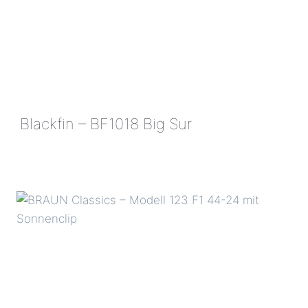
Blackfin – BF1018 Big Sur
BLACKFIN
–
BF1018
BIG
SUR