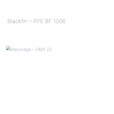
Blackfin – RYE BF 1006
BLACKFIN
–
RYE
BF
1006