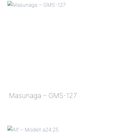
ZEPHYR
|
AL
Masunaga – GMS-127
MASUNAGA
–
GMS-
127