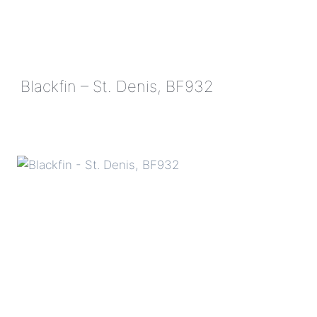
Blackfin – St. Denis, BF932
BLACKFIN
–
ST.
DENIS,
BF932