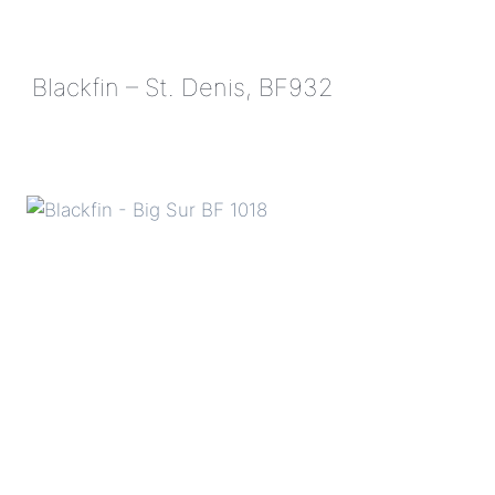
Blackfin – St. Denis, BF932
BLACKFIN
–
ST.
DENIS,
BF932