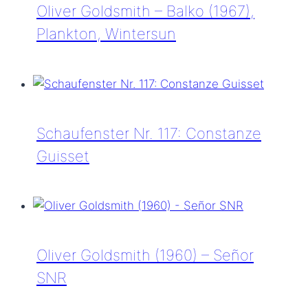
(1967),
Oliver Goldsmith – Balko (1967),
Tokyo
Plankton, Wintersun
50,
Wintersun
Oliver
Goldsmith
–
Balko
Schaufenster Nr. 117: Constanze
(1967),
Guisset
Plankton,
Wintersun
Schaufenster
Nr.
117:
Constanze
Oliver Goldsmith (1960) – Señor
Guisset
SNR