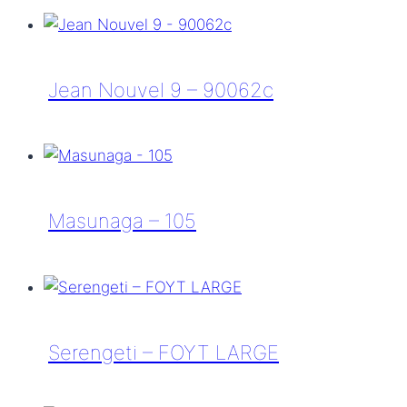
Jean
Nouvel
9
–
Jean Nouvel 9 – 90062c
90062c
Jean
Nouvel
9
–
Masunaga – 105
90062c
Masunaga
–
105
Serengeti – FOYT LARGE
Serengeti