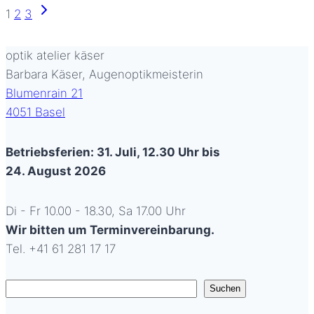
Seitennavigation
Nächste
1
2
3
CHARLIE
Seite
T
optik atelier käser
/
Barbara Käser, Augenoptikmeisterin
Blumenrain 21
4051 Basel
Betriebsferien: 31. Juli, 12.30 Uhr bis
24. August 2026
Di - Fr 10.00 - 18.30, Sa 17.00 Uhr
Wir bitten um Terminvereinbarung.
Tel. +41 61 281 17 17
Suchen
Suchen