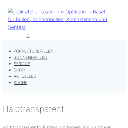
Zum
Inhalt
springen
0
KORREKTURBRILLEN
SONNENBRILLEN
SERVICE
SHOP
AKTUELLES
SUCHE
Halbtransparent
Halbtransparente Farben verleihen Brillen etwas