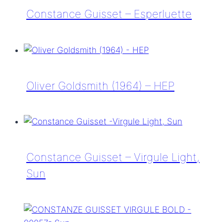
–
Constance Guisset – Esperluette
90063c
Sun
Constance
Guisset
–
Esperluette
Oliver Goldsmith (1964) – HEP
Oliver
Goldsmith
(1964)
–
Constance Guisset – Virgule Light,
HEP
Sun
Constance
Guisset