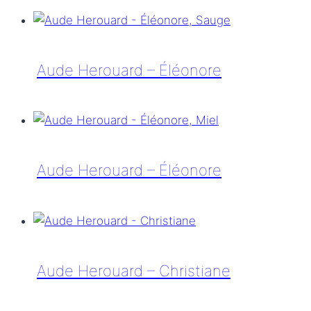
Oliver
Goldsmith
(1960)
–
Aude Herouard – Éléonore
Señor
SNR
Aude
Herouard
–
Éléonore
Aude Herouard – Éléonore
Aude
Herouard
–
Éléonore
Aude Herouard – Christiane
Aude