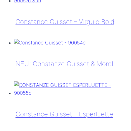
–
Virgule
Light,
Constance Guisset – Virgule Bold
Sun
Constance
Guisset
–
Virgule
NEU: Constanze Guisset & Morel
Bold
NEU:
Constanze
Guisset
&
Morel
Constance Guisset – Esperluette
Constance