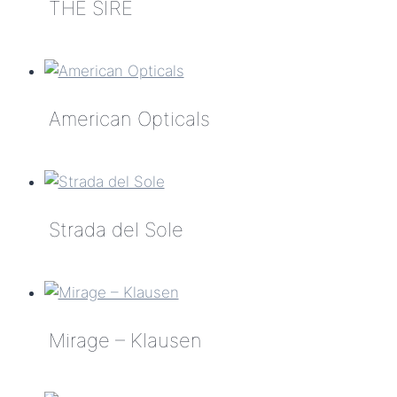
THE SIRE
Swisshorn
–
THE
Die
SIRE
Herde
im
American Opticals
Schaufenster
American
Opticals
Strada del Sole
Strada
del
Sole
Mirage – Klausen
Mirage