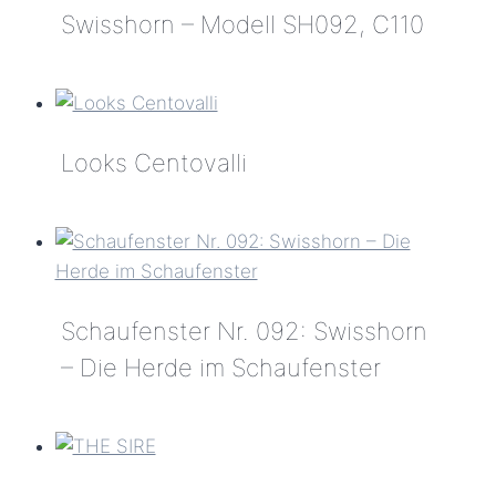
Swisshorn – Modell SH092, C110
SH090,
C007
Swisshorn
F-
–
Matt
Modell
Looks Centovalli
SH092,
C110
Looks
Centovalli
Schaufenster Nr. 092: Swisshorn
– Die Herde im Schaufenster
Schaufenster
Nr.
092: