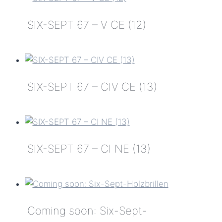
(11)
67
SIX-SEPT 67 – V CE (12)
–
V
SIX-
NE
SEPT
(14)
67
SIX-SEPT 67 – CIV CE (13)
–
V
SIX-
CE
SEPT
(12)
67
SIX-SEPT 67 – CI NE (13)
–
CIV
SIX-
CE
SEPT
(13)
67
Coming soon: Six-Sept-
–