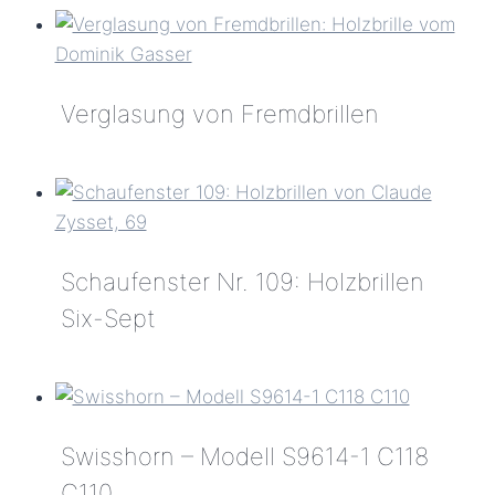
–
Spalenberg
Verglasung von Fremdbrillen
Verglasung
von
Fremdbrillen
Schaufenster Nr. 109: Holzbrillen
Six-Sept
Schaufenster
Nr.
109:
Swisshorn – Modell S9614-1 C118
Holzbrillen
Six-
C110