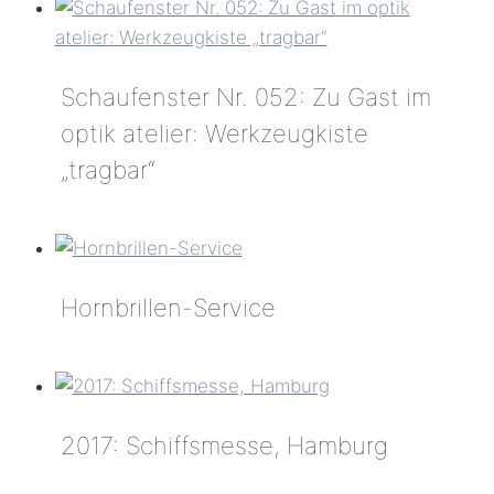
–
Klausen
Schaufenster Nr. 052: Zu Gast im
optik atelier: Werkzeugkiste
„tragbar“
Schaufenster
Nr.
052:
Hornbrillen-Service
Zu
Gast
Hornbrillen-
im
Service
optik
atelier:
2017: Schiffsmesse, Hamburg
Werkzeugkiste
„tragbar“