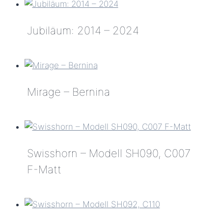
Lauenensee
Jubiläum: 2014 – 2024
Jubiläum:
2014
–
Mirage – Bernina
2024
Mirage
–
Bernina
Swisshorn – Modell SH090, C007
F-Matt
Swisshorn
–
Modell