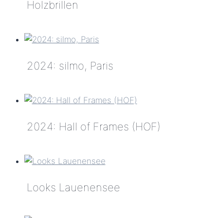
CI
Holzbrillen
NE
Coming
(13)
soon:
Six-
2024: silmo, Paris
Sept-
Holzbrillen
2024:
silmo,
Paris
2024: Hall of Frames (HOF)
2024:
Hall
of
Looks Lauenensee
Frames
(HOF)
Looks