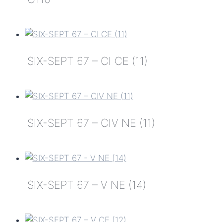
Sept
Swisshorn
–
Modell
SIX-SEPT 67 – CI CE (11)
S9614-
1
SIX-
C118
SEPT
C110
67
SIX-SEPT 67 – CIV NE (11)
–
CI
SIX-
CE
SEPT
(11)
67
SIX-SEPT 67 – V NE (14)
–
CIV
SIX-
NE
SEPT