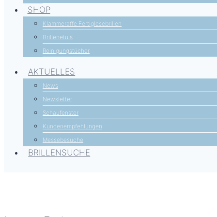
SHOP
Klammeraffe Fertiglesebrillen
Brillenetuis
Reinigungstücher
AKTUELLES
News
Newsletter
Schaufenster
Kundenempfehlungen
Messebesuche
BRILLENSUCHE