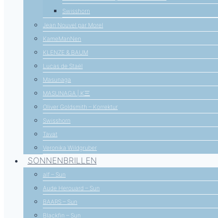
Swisshorn
Jean Nouvel par Morel
KameManNen
KLENZE & BAUM
Lucas de Staël
Masunaga
MASUNAGA | K三
Oliver Goldsmith – Korrektur
Swisshorn
Tavat
Veronika Wildgruber
SONNENBRILLEN
alf – Sun
Aude Herouard – Sun
BAARS – Sun
Blackfin – Sun