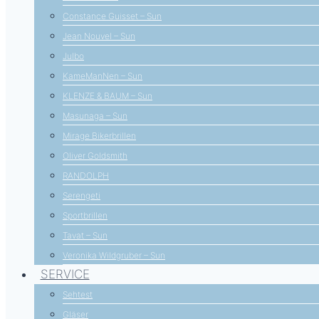
Constance Guisset – Sun
Jean Nouvel – Sun
Julbo
KameManNen – Sun
KLENZE & BAUM – Sun
Masunaga – Sun
Mirage Bikerbrillen
Oliver Goldsmith
RANDOLPH
Serengeti
Sportbrillen
Tavat – Sun
Veronika Wildgruber – Sun
SERVICE
Sehtest
Gläser