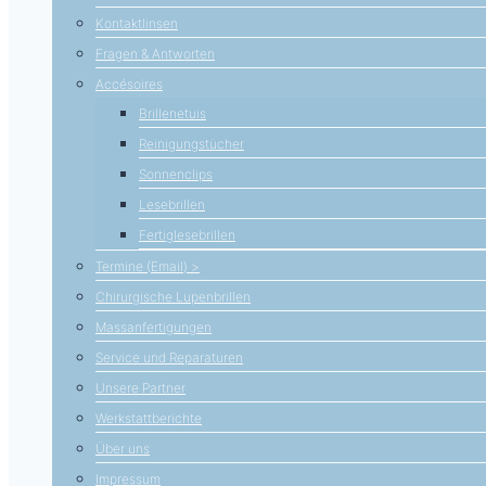
Kontaktlinsen
Fragen & Antworten
Accésoires
Brillenetuis
Reinigungstücher
Sonnenclips
Lesebrillen
Fertiglesebrillen
Termine (Email) >
Chirurgische Lupenbrillen
Massanfertigungen
Service und Reparaturen
Unsere Partner
Werkstattberichte
Über uns
Impressum